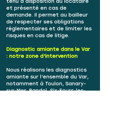
tenu à disposition du locataire
et présenté en cas de
demande. Il permet au bailleur
de respecter ses obligations
réglementaires et de limiter les
risques en cas de litige.
Diagnostic amiante dans le Var
: notre zone d’intervention
Nous réalisons les diagnostics
amiante sur l’ensemble du Var,
notamment à Toulon, Sanary-
sur-Mer, Bandol, Six-Fours-les-
Plages, La Seyne-sur-Mer et les
communes environnantes. Les
interventions sont rapides,
adaptées à vos délais de vente
ou de mise en location, avec
des rapports clairs et
exploitables immédiatement.