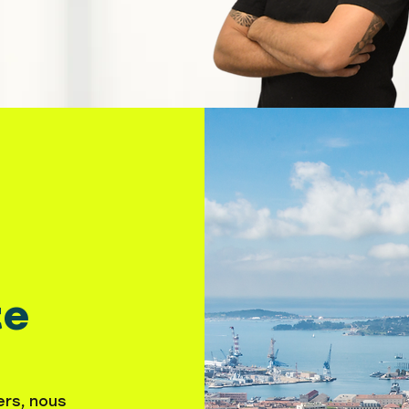
te
ers, nous