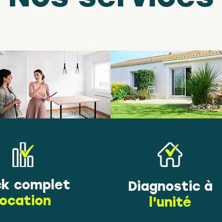
k complet
Diagnostic à
location
l'unité