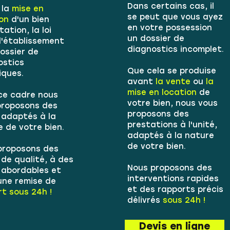
Dans certains cas, il
 la
mise en
se peut que vous ayez
ion
d'un bien
en votre possession
tation, la loi
un dossier de
l'établissement
diagnostics incomplet.
ossier de
ostics
Que cela se produise
iques.
avant
la vente
ou
la
mise en location
de
ce cadre nous
votre bien, nous vous
proposons des
proposons des
 adaptés à la
prestations à l'unité,
e de votre bien.
adaptés à la nature
de votre bien.
proposons des
de qualité, à des
Nous proposons des
s abordables et
interventions rapides
une remise de
et des rapports précis
t sous 24h !
délivrés
sous 24h !
Devis en ligne