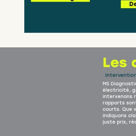
De
Les 
Interventio
MS Diagnostic
électricité, 
intervenons r
rapports son
courts. Que 
indiquons cla
juste prix, r