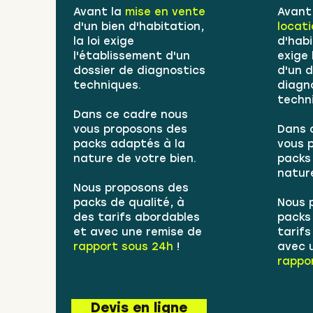
Avant la
mise en vente
Avant
d'un bien d'habitation,
locat
la loi exige
d'habi
l'établissement d'un
exige 
dossier de diagnostics
d'un d
techniques.
diagn
techn
Dans ce cadre nous
vous proposons des
Dans 
packs adaptés à la
vous 
nature de votre bien.
packs
natur
Nous proposons des
packs de qualité, à
Nous 
des tarifs abordables
packs 
et avec une remise de
tarif
rapport sous 24h
!
avec 
rappor
Devis en ligne