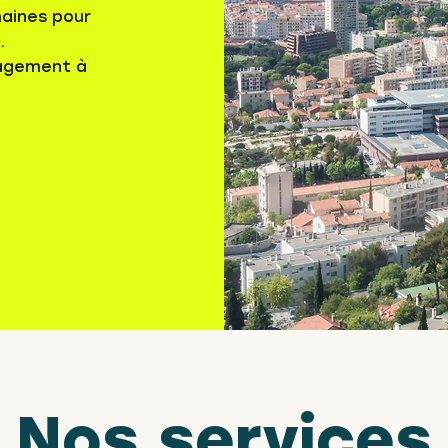
maines pour
.
gagement à
Nos services