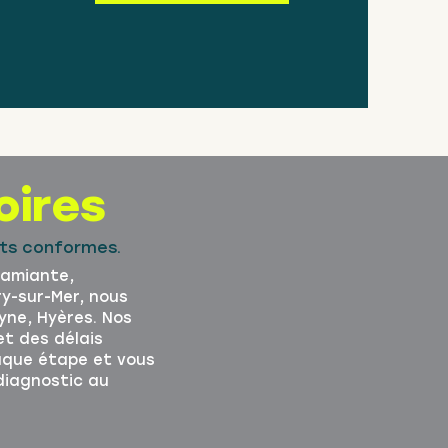
oires
orts conformes.
, amiante,
ry-sur-Mer, nous
eyne, Hyères. Nos
t des délais
aque étape et vous
diagnostic au