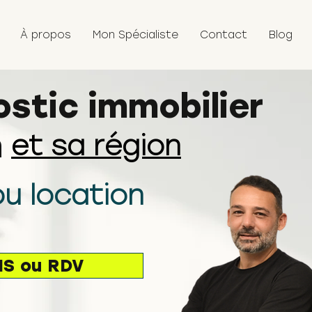
À propos
Mon Spécialiste
Contact
Blog
stic immobilier
n
et sa région
u location
IS ou RDV